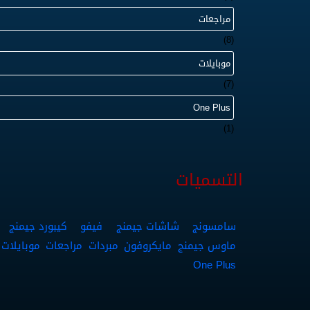
الكوكيز وإعدادات الشبكة:
مراجعات
(8)
إن شركة
Google
تستخدم تقنية الكوكي
موبايلات
سجل خاص للمستخدم تسجل فيه معلوما
(7)
One Plus
زيارتها، وبهذه الخطوة فإننا نعرف مدى
(1)
قبلهم حتى نستطيع بدورنا تطوير محت
التسميات
نضيف إلى ذلك أن بعض الشركات التي تعل
الشبكة الخاصة بموقعنا وبكم ، ومن ه
سامسونج
شاشات جيمنج
فيفو
كيبورد جيمنج
ماوس جيمنج
مايكروفون
مبردات
مراجعات
موبايلات
الإعلاني
Google AdSense
وهي شركة 
One Plus
وبالطبع فمثل هذه الشركات المعلنة 