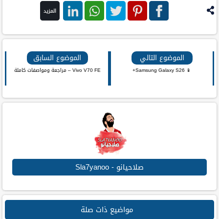
المزيد
فيس
بنترست
تويتر
واتس اب
لينكد ان
بوك
الموضوع التالي
الموضوع السابق
📱 Samsung Galaxy S26+
Vivo V70 FE – مراجعة ومواصفات كاملة
صلاحيانو - Sla7yanoo
مواضيع ذات صلة