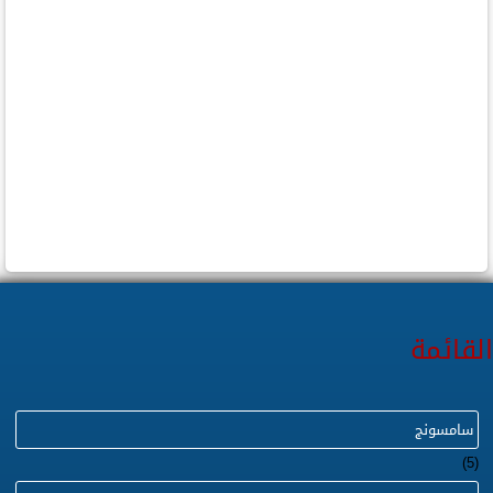
القائمة
سامسونج
(5)