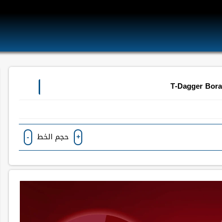
حجم الخط
-
+