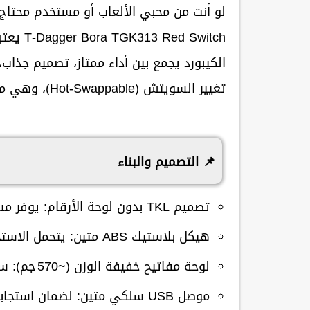
لو أنت من محبي الألعاب أو مستخدم محتاج
T‑Dagger Bora TGK313 Red Switch
يعتب
الكيبورد يجمع بين
أداء ممتاز، تصميم جذاب، وسويتشات
تغيير السويتش (Hot‑Swappable)
، وهي مي
📌 التصميم والبناء
تصميم TKL بدون لوحة الأرقام
: يوفر م
هيكل بلاستيك ABS متين
: يتحمل الاست
لوحة مفاتيح خفيفة الوزن (~570 جم)
: س
موصل USB سلكي متين
: لضمان استجاب