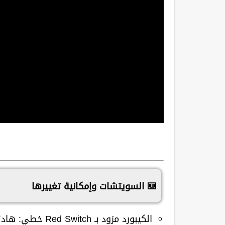
⌨️ السويتشات وإمكانية تغييرها
الكيبورد مزود بـ
Red Switch خطي
: هادئ