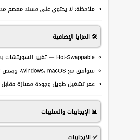
ملاحظة: لا يحتوي على مسند معصم مدم
🛠 المزايا الإضافية
Hot‑Swappable
— تغيير السويتشات بدو
متوافق مع
Windows، macOS، وبعض توزيعات Linux
عمر تشغيل طويل وجودة ممتازة مقابل ا
📊 الإيجابيات والسلبيات
✅ الإيجابيات