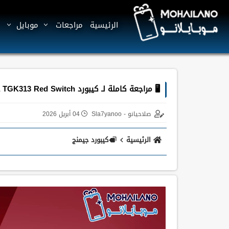
الرئيسية
مراجعات
موبايل
🖥 مراجعة كاملة لـ كيبورد T‑Dagger Bora TGK313 Red Switch
صلاحيانو - Sla7yanoo
04 أبريل 2026
الرئيسية
كيبورد جيمنج